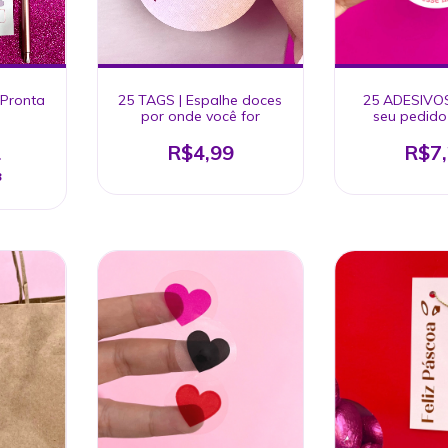
 Pronta
25 TAGS | Espalhe doces
25 ADESIVOS
por onde você for
seu pedido
Registre es
1
R$4,99
R$7
3