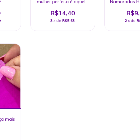
?
mulher perfeita é aquela
Namorados H
que é ela mesma
0
R$14,40
R$9
0
3
x de
R$5,63
2
x de
R
ça mais