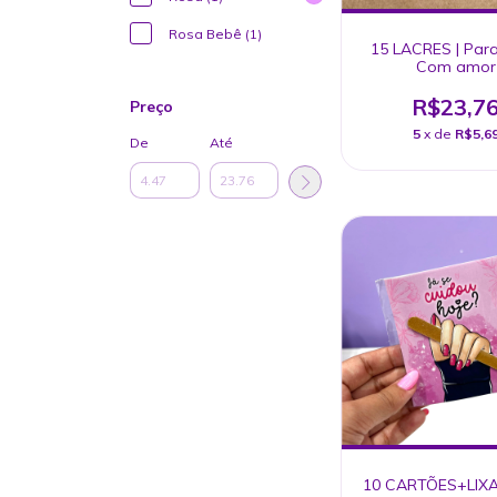
Rosa Bebê (1)
15 LACRES | Par
Com amor
R$23,7
Preço
5
x de
R$5,6
De
Até
10 CARTÕES+LIXA 