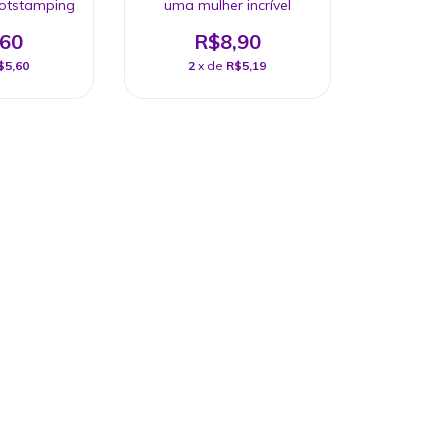
otstamping
uma mulher incrível
,60
R$8,90
$5,60
2
x de
R$5,19