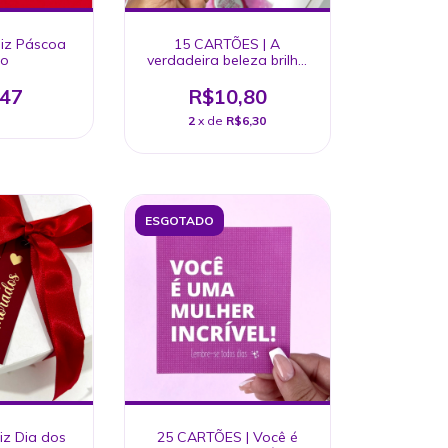
liz Páscoa
15 CARTÕES | A
to
verdadeira beleza brilha
de dentro para fora
,47
R$10,80
2
x de
R$6,30
ESGOTADO
iz Dia dos
25 CARTÕES | Você é