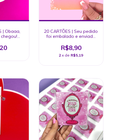
 | Obaaa,
20 CARTÕES | Seu pedido
 chegou!
foi embalado e enviado
se momento
com muito amor
,20
R$8,90
2
x de
R$5,19