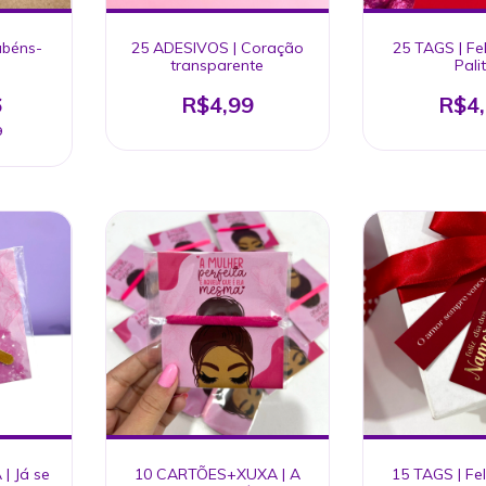
abéns-
25 ADESIVOS | Coração
25 TAGS | Fe
transparente
Pali
6
R$4,99
R$4
9
| Já se
10 CARTÕES+XUXA | A
15 TAGS | Fel