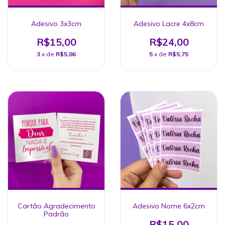
Adesivo 3x3cm
Adesivo Lacre 4x8cm
R$15,00
R$24,00
3
x de
R$5,86
5
x de
R$5,75
Cartão Agradecimento
Adesivo Nome 6x2cm
Padrão
R$15,00