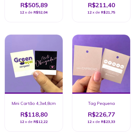
R$505,89
R$211,40
12
x de
R$52,04
12
x de
R$21,75
Mini Cartão 4,3x4,8cm
Tag Pequena
R$118,80
R$226,77
12
x de
R$12,22
12
x de
R$23,33