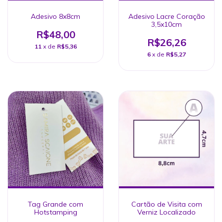
Adesivo 8x8cm
Adesivo Lacre Coração
3,5x10cm
R$48,00
R$26,26
11
x de
R$5,36
6
x de
R$5,27
Tag Grande com
Cartão de Visita com
Hotstamping
Verniz Localizado