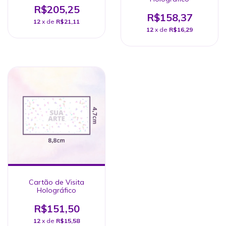
R$205,25
R$158,37
12
x de
R$21,11
12
x de
R$16,29
Cartão de Visita
Holográfico
R$151,50
12
x de
R$15,58