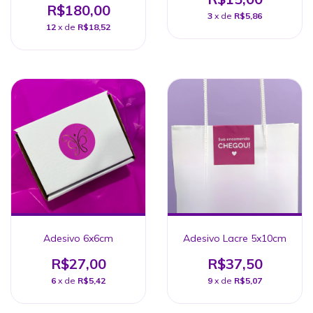
R$180,00
3
x de
R$5,86
12
x de
R$18,52
Adesivo 6x6cm
Adesivo Lacre 5x10cm
R$27,00
R$37,50
6
x de
R$5,42
9
x de
R$5,07