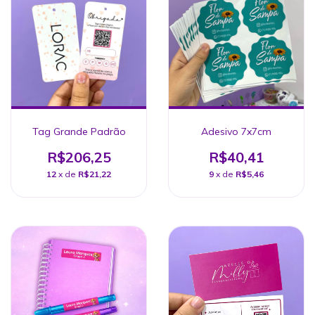
Tag Grande Padrão
Adesivo 7x7cm
R$206,25
R$40,41
12
x de
R$21,22
9
x de
R$5,46