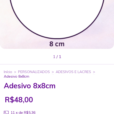
1
/
1
Início
>
PERSONALIZADOS
>
ADESIVOS E LACRES
>
Adesivo 8x8cm
Adesivo 8x8cm
R$48,00
11
x de
R$5,36