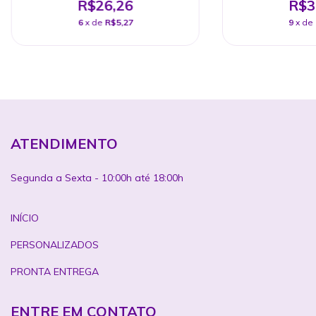
R$26,26
R$3
6
x de
R$5,27
9
x de
ATENDIMENTO
Segunda a Sexta - 10:00h até 18:00h
INÍCIO
PERSONALIZADOS
PRONTA ENTREGA
ENTRE EM CONTATO