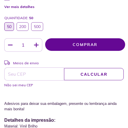
Ver mais detalhes
QUANTIDADE:
50
50
200
500
ALTERAR CEP
Entregas para o CEP:
Meios de envio
CALCULAR
Não sei meu CEP
Adesivos para deixar sua embalagem, presente ou lembrança ainda 
mais bonita!
Detalhes da impressão:
Material: Vinil Brilho